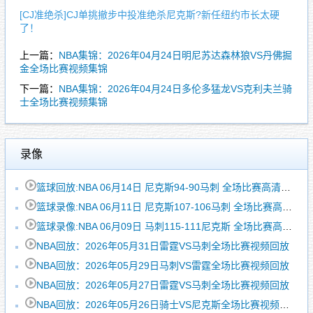
[CJ准绝杀]CJ单挑撤步中投准绝杀尼克斯?新任纽约市长太硬
了！
上一篇：
NBA集锦：2026年04月24日明尼苏达森林狼VS丹佛掘
金全场比赛视频集锦
下一篇：
NBA集锦：2026年04月24日多伦多猛龙VS克利夫兰骑
士全场比赛视频集锦
录像
篮球回放:NBA 06月14日 尼克斯94-90马刺 全场比赛高清录像
篮球录像:NBA 06月11日 尼克斯107-106马刺 全场比赛高清回放
篮球录像:NBA 06月09日 马刺115-111尼克斯 全场比赛高清回放
NBA回放：2026年05月31日雷霆VS马刺全场比赛视频回放
NBA回放：2026年05月29日马刺VS雷霆全场比赛视频回放
NBA回放：2026年05月27日雷霆VS马刺全场比赛视频回放
NBA回放：2026年05月26日骑士VS尼克斯全场比赛视频回放