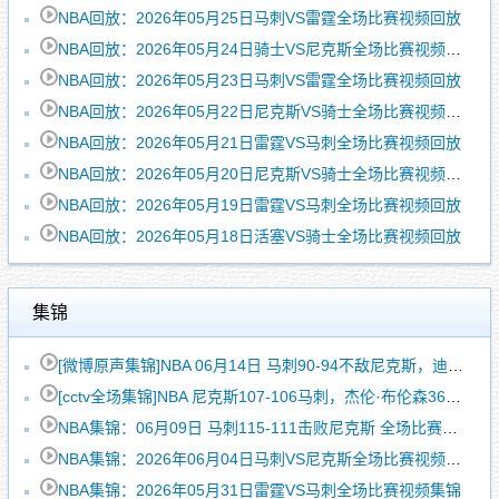
NBA回放：2026年05月25日马刺VS雷霆全场比赛视频回放
NBA回放：2026年05月24日骑士VS尼克斯全场比赛视频回放
NBA回放：2026年05月23日马刺VS雷霆全场比赛视频回放
NBA回放：2026年05月22日尼克斯VS骑士全场比赛视频回放
NBA回放：2026年05月21日雷霆VS马刺全场比赛视频回放
NBA回放：2026年05月20日尼克斯VS骑士全场比赛视频回放
NBA回放：2026年05月19日雷霆VS马刺全场比赛视频回放
NBA回放：2026年05月18日活塞VS骑士全场比赛视频回放
集锦
[微博原声集锦]NBA 06月14日 马刺90-94不敌尼克斯，迪伦·哈珀全场25分成空砍
[cctv全场集锦]NBA 尼克斯107-106马刺，杰伦·布伦森36分5篮板7助攻3抢断0盖帽带队轻松拿下比赛
NBA集锦：06月09日 马刺115-111击败尼克斯 全场比赛精彩集锦
NBA集锦：2026年06月04日马刺VS尼克斯全场比赛视频集锦
NBA集锦：2026年05月31日雷霆VS马刺全场比赛视频集锦