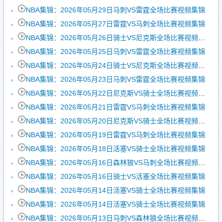
NBA集锦：2026年05月29日马刺VS雷霆全场比赛视频集锦
NBA集锦：2026年05月27日雷霆VS马刺全场比赛视频集锦
NBA集锦：2026年05月26日骑士VS尼克斯全场比赛视频集锦
NBA集锦：2026年05月25日马刺VS雷霆全场比赛视频集锦
NBA集锦：2026年05月24日骑士VS尼克斯全场比赛视频集锦
NBA集锦：2026年05月23日马刺VS雷霆全场比赛视频集锦
NBA集锦：2026年05月22日尼克斯VS骑士全场比赛视频集锦
NBA集锦：2026年05月21日雷霆VS马刺全场比赛视频集锦
NBA集锦：2026年05月20日尼克斯VS骑士全场比赛视频集锦
NBA集锦：2026年05月19日雷霆VS马刺全场比赛视频集锦
NBA集锦：2026年05月18日活塞VS骑士全场比赛视频集锦
NBA集锦：2026年05月16日森林狼VS马刺全场比赛视频集锦
NBA集锦：2026年05月16日骑士VS活塞全场比赛视频集锦
NBA集锦：2026年05月14日活塞VS骑士全场比赛视频集锦
NBA集锦：2026年05月14日活塞VS骑士全场比赛视频集锦
NBA集锦：2026年05月13日马刺VS森林狼全场比赛视频集锦